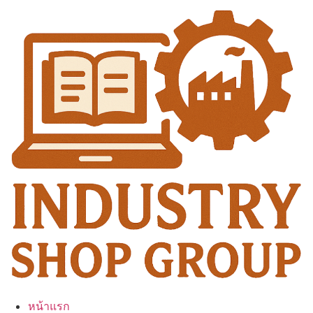
Skip
to
content
หน้าแรก