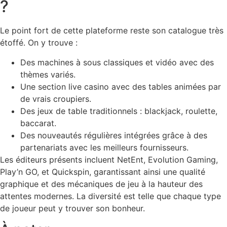
?
Le point fort de cette plateforme reste son catalogue très
étoffé. On y trouve :
Des machines à sous classiques et vidéo avec des
thèmes variés.
Une section live casino avec des tables animées par
de vrais croupiers.
Des jeux de table traditionnels : blackjack, roulette,
baccarat.
Des nouveautés régulières intégrées grâce à des
partenariats avec les meilleurs fournisseurs.
Les éditeurs présents incluent NetEnt, Evolution Gaming,
Play’n GO, et Quickspin, garantissant ainsi une qualité
graphique et des mécaniques de jeu à la hauteur des
attentes modernes. La diversité est telle que chaque type
de joueur peut y trouver son bonheur.