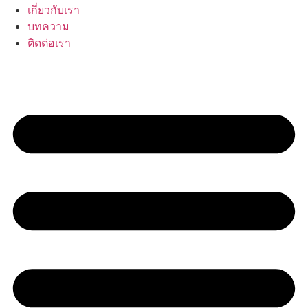
เกี่ยวกับเรา
บทความ
ติดต่อเรา