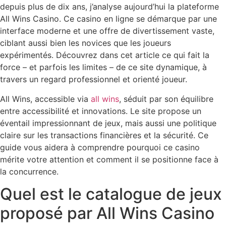
depuis plus de dix ans, j’analyse aujourd’hui la plateforme
All Wins Casino. Ce casino en ligne se démarque par une
interface moderne et une offre de divertissement vaste,
ciblant aussi bien les novices que les joueurs
expérimentés. Découvrez dans cet article ce qui fait la
force – et parfois les limites – de ce site dynamique, à
travers un regard professionnel et orienté joueur.
All Wins, accessible via
all wins
, séduit par son équilibre
entre accessibilité et innovations. Le site propose un
éventail impressionnant de jeux, mais aussi une politique
claire sur les transactions financières et la sécurité. Ce
guide vous aidera à comprendre pourquoi ce casino
mérite votre attention et comment il se positionne face à
la concurrence.
Quel est le catalogue de jeux
proposé par All Wins Casino