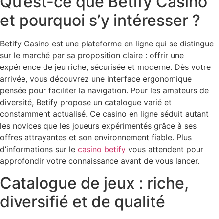
Qu’est-ce que Betify Casino
et pourquoi s’y intéresser ?
Betify Casino est une plateforme en ligne qui se distingue
sur le marché par sa proposition claire : offrir une
expérience de jeu riche, sécurisée et moderne. Dès votre
arrivée, vous découvrez une interface ergonomique
pensée pour faciliter la navigation. Pour les amateurs de
diversité, Betify propose un catalogue varié et
constamment actualisé. Ce casino en ligne séduit autant
les novices que les joueurs expérimentés grâce à ses
offres attrayantes et son environnement fiable. Plus
d’informations sur le
casino betify
vous attendent pour
approfondir votre connaissance avant de vous lancer.
Catalogue de jeux : riche,
diversifié et de qualité