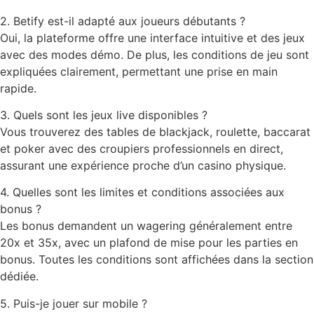
2. Betify est-il adapté aux joueurs débutants ?
Oui, la plateforme offre une interface intuitive et des jeux
avec des modes démo. De plus, les conditions de jeu sont
expliquées clairement, permettant une prise en main
rapide.
3. Quels sont les jeux live disponibles ?
Vous trouverez des tables de blackjack, roulette, baccarat
et poker avec des croupiers professionnels en direct,
assurant une expérience proche d’un casino physique.
4. Quelles sont les limites et conditions associées aux
bonus ?
Les bonus demandent un wagering généralement entre
20x et 35x, avec un plafond de mise pour les parties en
bonus. Toutes les conditions sont affichées dans la section
dédiée.
5. Puis-je jouer sur mobile ?