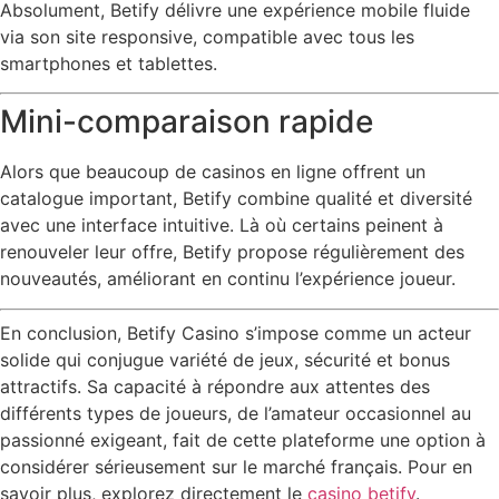
Absolument, Betify délivre une expérience mobile fluide
via son site responsive, compatible avec tous les
smartphones et tablettes.
Mini-comparaison rapide
Alors que beaucoup de casinos en ligne offrent un
catalogue important, Betify combine qualité et diversité
avec une interface intuitive. Là où certains peinent à
renouveler leur offre, Betify propose régulièrement des
nouveautés, améliorant en continu l’expérience joueur.
En conclusion, Betify Casino s’impose comme un acteur
solide qui conjugue variété de jeux, sécurité et bonus
attractifs. Sa capacité à répondre aux attentes des
différents types de joueurs, de l’amateur occasionnel au
passionné exigeant, fait de cette plateforme une option à
considérer sérieusement sur le marché français. Pour en
savoir plus, explorez directement le
casino betify
.