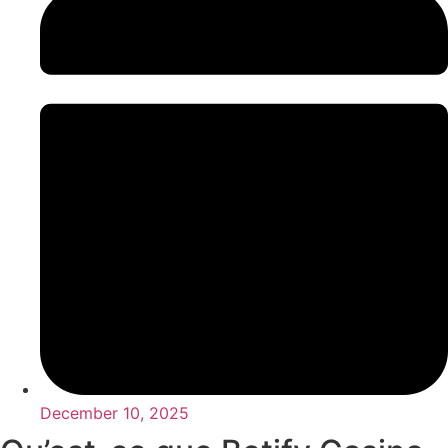
December 10, 2025