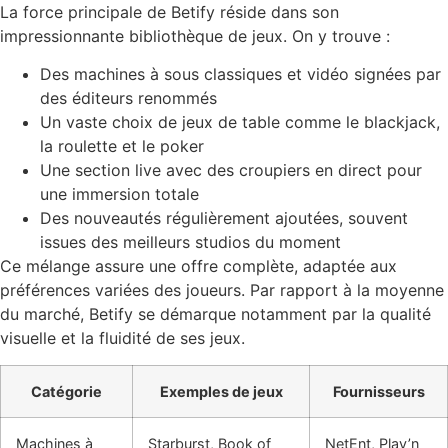
La force principale de Betify réside dans son
impressionnante bibliothèque de jeux. On y trouve :
Des machines à sous classiques et vidéo signées par
des éditeurs renommés
Un vaste choix de jeux de table comme le blackjack,
la roulette et le poker
Une section live avec des croupiers en direct pour
une immersion totale
Des nouveautés régulièrement ajoutées, souvent
issues des meilleurs studios du moment
Ce mélange assure une offre complète, adaptée aux
préférences variées des joueurs. Par rapport à la moyenne
du marché, Betify se démarque notamment par la qualité
visuelle et la fluidité de ses jeux.
Catégorie
Exemples de jeux
Fournisseurs
Machines à
Starburst, Book of
NetEnt, Play’n