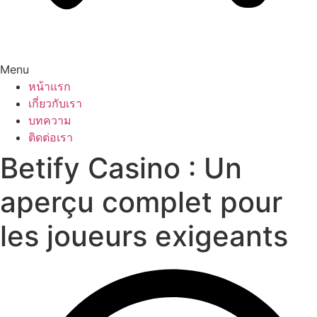
Menu
หน้าแรก
เกี่ยวกับเรา
บทความ
ติดต่อเรา
Betify Casino : Un
aperçu complet pour
les joueurs exigeants