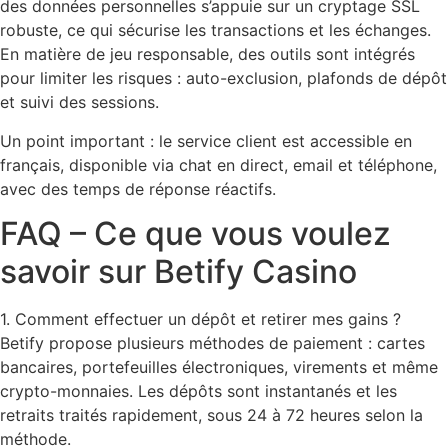
des données personnelles s’appuie sur un cryptage SSL
robuste, ce qui sécurise les transactions et les échanges.
En matière de jeu responsable, des outils sont intégrés
pour limiter les risques : auto-exclusion, plafonds de dépôt
et suivi des sessions.
Un point important : le service client est accessible en
français, disponible via chat en direct, email et téléphone,
avec des temps de réponse réactifs.
FAQ – Ce que vous voulez
savoir sur Betify Casino
1. Comment effectuer un dépôt et retirer mes gains ?
Betify propose plusieurs méthodes de paiement : cartes
bancaires, portefeuilles électroniques, virements et même
crypto-monnaies. Les dépôts sont instantanés et les
retraits traités rapidement, sous 24 à 72 heures selon la
méthode.