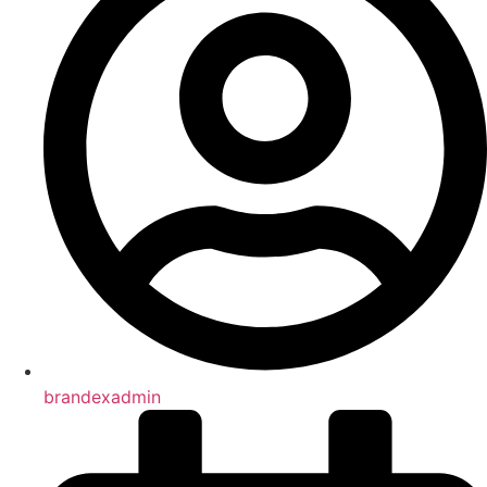
brandexadmin