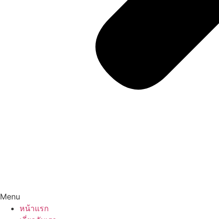
Menu
หน้าแรก