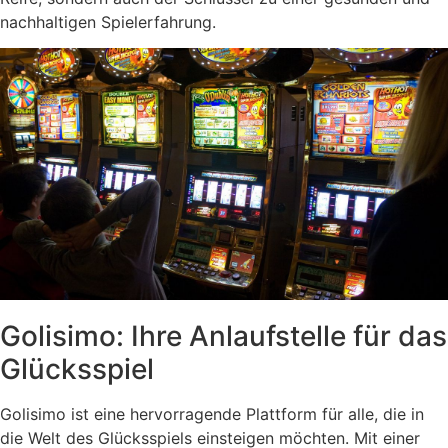
nachhaltigen Spielerfahrung.
Golisimo: Ihre Anlaufstelle für das
Glücksspiel
Golisimo ist eine hervorragende Plattform für alle, die in
die Welt des Glücksspiels einsteigen möchten. Mit einer