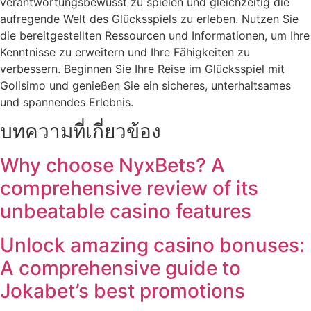
verantwortungsbewusst zu spielen und gleichzeitig die
aufregende Welt des Glücksspiels zu erleben. Nutzen Sie
die bereitgestellten Ressourcen und Informationen, um Ihre
Kenntnisse zu erweitern und Ihre Fähigkeiten zu
verbessern. Beginnen Sie Ihre Reise im Glücksspiel mit
Golisimo und genießen Sie ein sicheres, unterhaltsames
und spannendes Erlebnis.
บทความที่เกี่ยวข้อง
Why choose NyxBets? A
comprehensive review of its
unbeatable casino features
Unlock amazing casino bonuses:
A comprehensive guide to
Jokabet’s best promotions