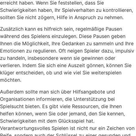
erreicht haben. Wenn Sie feststellen, dass Sie
Schwierigkeiten haben, Ihr Spielverhalten zu kontrollieren,
sollten Sie nicht zögern, Hilfe in Anspruch zu nehmen.
Zusätzlich kann es hilfreich sein, regelmäßige Pausen
während des Spielens einzulegen. Diese Pausen geben
Ihnen die Möglichkeit, Ihre Gedanken zu sammeln und Ihre
Emotionen zu regulieren. Oft neigen Spieler dazu, impulsiv
zu handeln, insbesondere wenn sie gewinnen oder
verlieren. Indem Sie sich eine Auszeit gönnen, können Sie
klüger entscheiden, ob und wie viel Sie weiterspielen
möchten.
Außerdem sollte man sich über Hilfsangebote und
Organisationen informieren, die Unterstützung bei
Spielsucht bieten. Es gibt viele Ressourcen, die Ihnen
helfen können, wenn Sie oder jemand, den Sie kennen,
Schwierigkeiten mit dem Glücksspiel hat.
Verantwortungsvolles Spielen ist nicht nur ein Zeichen von
Reife, sondern auch der Schlüssel zu einer gesunden und