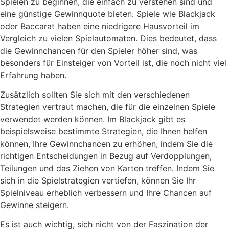
Spielen zu beginnen, die einfach zu verstehen sind und
eine günstige Gewinnquote bieten. Spiele wie Blackjack
oder Baccarat haben eine niedrigere Hausvorteil im
Vergleich zu vielen Spielautomaten. Dies bedeutet, dass
die Gewinnchancen für den Spieler höher sind, was
besonders für Einsteiger von Vorteil ist, die noch nicht viel
Erfahrung haben.
Zusätzlich sollten Sie sich mit den verschiedenen
Strategien vertraut machen, die für die einzelnen Spiele
verwendet werden können. Im Blackjack gibt es
beispielsweise bestimmte Strategien, die Ihnen helfen
können, Ihre Gewinnchancen zu erhöhen, indem Sie die
richtigen Entscheidungen in Bezug auf Verdopplungen,
Teilungen und das Ziehen von Karten treffen. Indem Sie
sich in die Spielstrategien vertiefen, können Sie Ihr
Spielniveau erheblich verbessern und Ihre Chancen auf
Gewinne steigern.
Es ist auch wichtig, sich nicht von der Faszination der