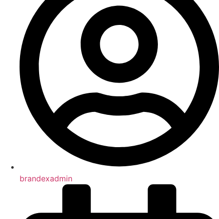
brandexadmin