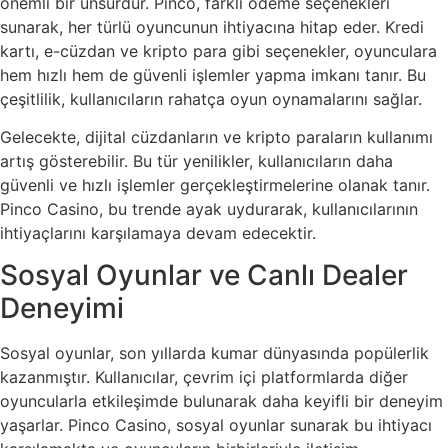
önemli bir unsurdur. Pinco, farklı ödeme seçenekleri
sunarak, her türlü oyuncunun ihtiyacına hitap eder. Kredi
kartı, e-cüzdan ve kripto para gibi seçenekler, oyunculara
hem hızlı hem de güvenli işlemler yapma imkanı tanır. Bu
çeşitlilik, kullanıcıların rahatça oyun oynamalarını sağlar.
Gelecekte, dijital cüzdanların ve kripto paraların kullanımı
artış gösterebilir. Bu tür yenilikler, kullanıcıların daha
güvenli ve hızlı işlemler gerçekleştirmelerine olanak tanır.
Pinco Casino, bu trende ayak uydurarak, kullanıcılarının
ihtiyaçlarını karşılamaya devam edecektir.
Sosyal Oyunlar ve Canlı Dealer
Deneyimi
Sosyal oyunlar, son yıllarda kumar dünyasında popülerlik
kazanmıştır. Kullanıcılar, çevrim içi platformlarda diğer
oyuncularla etkileşimde bulunarak daha keyifli bir deneyim
yaşarlar. Pinco Casino, sosyal oyunlar sunarak bu ihtiyacı