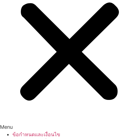
Menu
ข้อกำหนดและเงื่อนไข