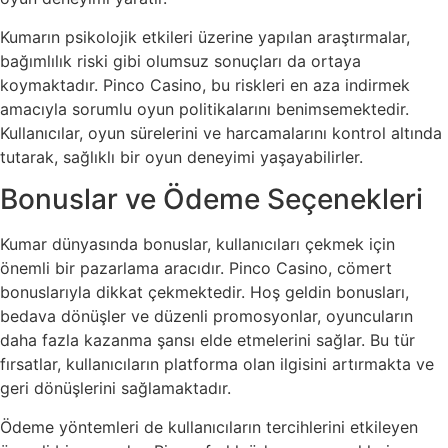
Kumarın psikolojik etkileri üzerine yapılan araştırmalar,
bağımlılık riski gibi olumsuz sonuçları da ortaya
koymaktadır. Pinco Casino, bu riskleri en aza indirmek
amacıyla sorumlu oyun politikalarını benimsemektedir.
Kullanıcılar, oyun sürelerini ve harcamalarını kontrol altında
tutarak, sağlıklı bir oyun deneyimi yaşayabilirler.
Bonuslar ve Ödeme Seçenekleri
Kumar dünyasında bonuslar, kullanıcıları çekmek için
önemli bir pazarlama aracıdır. Pinco Casino, cömert
bonuslarıyla dikkat çekmektedir. Hoş geldin bonusları,
bedava dönüşler ve düzenli promosyonlar, oyuncuların
daha fazla kazanma şansı elde etmelerini sağlar. Bu tür
fırsatlar, kullanıcıların platforma olan ilgisini artırmakta ve
geri dönüşlerini sağlamaktadır.
Ödeme yöntemleri de kullanıcıların tercihlerini etkileyen