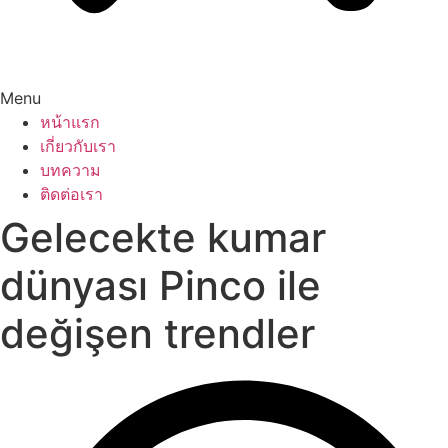
Menu
หน้าแรก
เกี่ยวกับเรา
บทความ
ติดต่อเรา
Gelecekte kumar
dünyası Pinco ile
değişen trendler