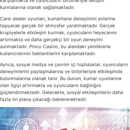
karşılamakta ve oyuncuların birbirleriyle iletişim
kurmalarına olanak sağlamaktadır.
Canlı dealer oyunları, kumarhane deneyimini evlerine
taşıyarak gerçek bir atmosfer yaratmaktadır. Gerçek
krupiyelerle etkileşim kurmak, oyuncuların heyecanını
artırmakta ve daha gerçekçi bir oyun deneyimi
sunmaktadır. Pinco Casino, bu alandaki yeniliklerle
kullanıcılarının beklentilerini karşılamaktadır.
Ayrıca, sosyal medya ve çevrim içi topluluklar, oyuncuların
deneyimlerini paylaşmalarına ve birbirleriyle etkileşimde
bulunmalarına olanak tanır. Bu durum, kumar oyunlarına
olan ilgiyi artırmakta ve oyuncuların bağlılığını
güçlendirmektedir. Gelecekte, sosyal etkileşimlerin daha
fazla ön plana çıkacağı beklenmektedir.