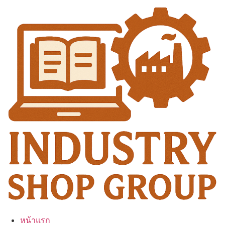
Skip
to
content
หน้าแรก