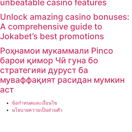
unbeatable casino features
Unlock amazing casino bonuses:
A comprehensive guide to
Jokabet’s best promotions
Роҳнамои мукаммали Pinco
барои қимор Чӣ гуна бо
стратегияи дуруст ба
муваффақият расидан мумкин
аст
ข้อกำหนดและเงื่อนไข
นโยบายความเป็นส่วนตัว