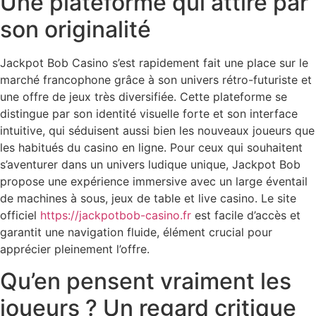
Une plateforme qui attire par
son originalité
Jackpot Bob Casino s’est rapidement fait une place sur le
marché francophone grâce à son univers rétro-futuriste et
une offre de jeux très diversifiée. Cette plateforme se
distingue par son identité visuelle forte et son interface
intuitive, qui séduisent aussi bien les nouveaux joueurs que
les habitués du casino en ligne. Pour ceux qui souhaitent
s’aventurer dans un univers ludique unique, Jackpot Bob
propose une expérience immersive avec un large éventail
de machines à sous, jeux de table et live casino. Le site
officiel
https://jackpotbob-casino.fr
est facile d’accès et
garantit une navigation fluide, élément crucial pour
apprécier pleinement l’offre.
Qu’en pensent vraiment les
joueurs ? Un regard critique