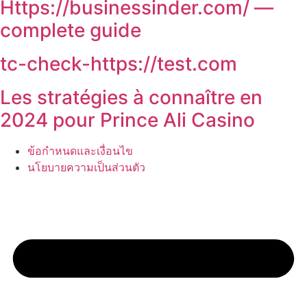
Https://businessinder.com/ —
complete guide
tc-check-https://test.com
Les stratégies à connaître en
2024 pour Prince Ali Casino
ข้อกำหนดและเงื่อนไข
นโยบายความเป็นส่วนตัว