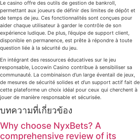
Le casino offre des outils de gestion de bankroll,
permettant aux joueurs de définir des limites de dépôt et
de temps de jeu. Ces fonctionnalités sont conçues pour
aider chaque utilisateur à garder le contrôle de son
expérience ludique. De plus, l’équipe de support client,
disponible en permanence, est prête à répondre à toute
question liée à la sécurité du jeu.
En intégrant des ressources éducatives sur le jeu
responsable, Locowin Casino contribue à sensibiliser sa
communauté. La combinaison d’un large éventail de jeux,
de mesures de sécurité solides et d’un support actif fait de
cette plateforme un choix idéal pour ceux qui cherchent à
jouer de manière responsable et sécurisée.
บทความที่เกี่ยวข้อง
Why choose NyxBets? A
comprehensive review of its