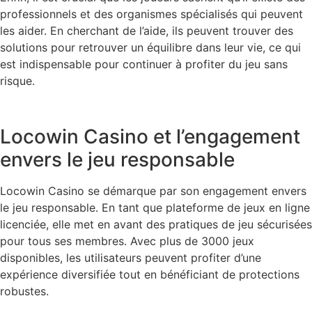
professionnels et des organismes spécialisés qui peuvent
les aider. En cherchant de l’aide, ils peuvent trouver des
solutions pour retrouver un équilibre dans leur vie, ce qui
est indispensable pour continuer à profiter du jeu sans
risque.
Locowin Casino et l’engagement
envers le jeu responsable
Locowin Casino se démarque par son engagement envers
le jeu responsable. En tant que plateforme de jeux en ligne
licenciée, elle met en avant des pratiques de jeu sécurisées
pour tous ses membres. Avec plus de 3000 jeux
disponibles, les utilisateurs peuvent profiter d’une
expérience diversifiée tout en bénéficiant de protections
robustes.