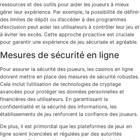
ressources et des outils pour aider les joueurs à mieux
gérer leur expérience. Par exemple, la possibilité de définir
des limites de dépôt ou d’accéder à des programmes
d’exclusion peut aider les utilisateurs à contrôler leur jeu et
à éviter les excès. Cette approche proactive est cruciale
pour garantir une expérience de jeu sécurisée et agréable.
Mesures de sécurité en ligne
Pour assurer la sécurité des joueurs, les casinos en ligne
doivent mettre en place des mesures de sécurité robustes.
Cela inclut l’utilisation de technologies de cryptage
avancées pour protéger les données personnelles et
financières des utilisateurs. En garantissant la
confidentialité et la sécurité des informations, les
établissements de jeu renforcent la confiance des joueurs.
De plus, il est primordial que les plateformes de jeux en
ligne soient licenciées et régulées par des autorités