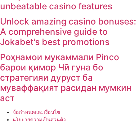
unbeatable casino features
Unlock amazing casino bonuses:
A comprehensive guide to
Jokabet’s best promotions
Роҳнамои мукаммали Pinco
барои қимор Чӣ гуна бо
стратегияи дуруст ба
муваффақият расидан мумкин
аст
ข้อกำหนดและเงื่อนไข
นโยบายความเป็นส่วนตัว