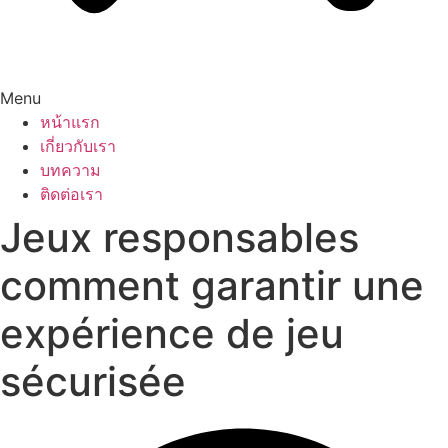
Menu
หน้าแรก
เกี่ยวกับเรา
บทความ
ติดต่อเรา
Jeux responsables
comment garantir une
expérience de jeu
sécurisée