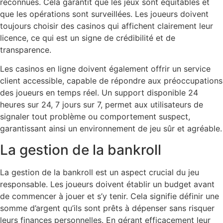
reconnues. Cela garantit que les jeux sont équitables et
que les opérations sont surveillées. Les joueurs doivent
toujours choisir des casinos qui affichent clairement leur
licence, ce qui est un signe de crédibilité et de
transparence.
Les casinos en ligne doivent également offrir un service
client accessible, capable de répondre aux préoccupations
des joueurs en temps réel. Un support disponible 24
heures sur 24, 7 jours sur 7, permet aux utilisateurs de
signaler tout problème ou comportement suspect,
garantissant ainsi un environnement de jeu sûr et agréable.
La gestion de la bankroll
La gestion de la bankroll est un aspect crucial du jeu
responsable. Les joueurs doivent établir un budget avant
de commencer à jouer et s’y tenir. Cela signifie définir une
somme d’argent qu’ils sont prêts à dépenser sans risquer
leurs finances personnelles. En gérant efficacement leur