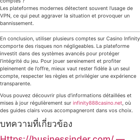
comptes ?
Les plateformes modernes détectent souvent l’usage de
VPN, ce qui peut aggraver la situation et provoquer un
bannissement.
En conclusion, utiliser plusieurs comptes sur Casino Infinity
comporte des risques non négligeables. La plateforme
investit dans des systèmes avancés pour protéger
l’intégrité du jeu. Pour jouer sereinement et profiter
pleinement de l’offre, mieux vaut rester fidèle à un seul
compte, respecter les règles et privilégier une expérience
transparente.
Vous pouvez découvrir plus d’informations détaillées et
mises à jour régulièrement sur
infinity888casino.net
, où
des guides clairs vous accompagneront dans vos choix.
บทความที่เกี่ยวข้อง
Https://businessinder.com/ —