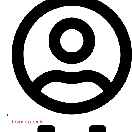
brandexadmin