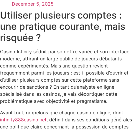
December 5, 2025
Utiliser plusieurs comptes :
une pratique courante, mais
risquée ?
Casino Infinity séduit par son offre variée et son interface
moderne, attirant un large public de joueurs débutants
comme expérimentés. Mais une question revient
fréquemment parmi les joueurs : est-il possible d’ouvrir et
d’utiliser plusieurs comptes sur cette plateforme sans
encourir de sanctions ? En tant qu’analyste en ligne
spécialisé dans les casinos, je vais décortiquer cette
problématique avec objectivité et pragmatisme.
Avant tout, rappelons que chaque casino en ligne, dont
infinity888casino.net
, définit dans ses conditions générales
une politique claire concernant la possession de comptes