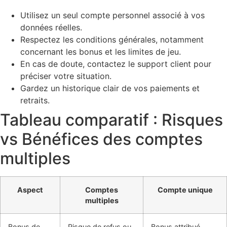
Utilisez un seul compte personnel associé à vos
données réelles.
Respectez les conditions générales, notamment
concernant les bonus et les limites de jeu.
En cas de doute, contactez le support client pour
préciser votre situation.
Gardez un historique clair de vos paiements et
retraits.
Tableau comparatif : Risques
vs Bénéfices des comptes
multiples
Aspect
Comptes
Compte unique
multiples
Bonus de
Risque de refus ou
Bonus attribué