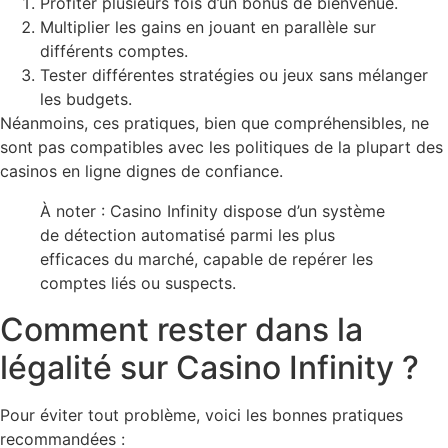
Profiter plusieurs fois d’un bonus de bienvenue.
Multiplier les gains en jouant en parallèle sur
différents comptes.
Tester différentes stratégies ou jeux sans mélanger
les budgets.
Néanmoins, ces pratiques, bien que compréhensibles, ne
sont pas compatibles avec les politiques de la plupart des
casinos en ligne dignes de confiance.
À noter : Casino Infinity dispose d’un système
de détection automatisé parmi les plus
efficaces du marché, capable de repérer les
comptes liés ou suspects.
Comment rester dans la
légalité sur Casino Infinity ?
Pour éviter tout problème, voici les bonnes pratiques
recommandées :