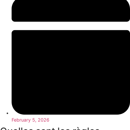
February 5, 2026