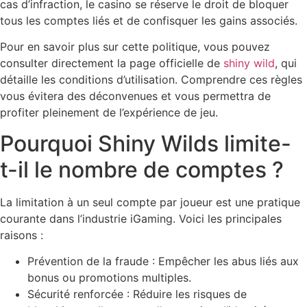
cas d’infraction, le casino se réserve le droit de bloquer
tous les comptes liés et de confisquer les gains associés.
Pour en savoir plus sur cette politique, vous pouvez
consulter directement la page officielle de
shiny wild
, qui
détaille les conditions d’utilisation. Comprendre ces règles
vous évitera des déconvenues et vous permettra de
profiter pleinement de l’expérience de jeu.
Pourquoi Shiny Wilds limite-
t-il le nombre de comptes ?
La limitation à un seul compte par joueur est une pratique
courante dans l’industrie iGaming. Voici les principales
raisons :
Prévention de la fraude : Empêcher les abus liés aux
bonus ou promotions multiples.
Sécurité renforcée : Réduire les risques de