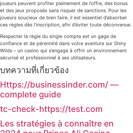
joueurs peuvent profiter pleinement de l’offre, des bonus
et des jeux proposés sans risquer de sanctions. Pour les
joueurs soucieux de bien faire, il est essentiel d’absorber
ces règles dès l’inscription, afin d’éviter toute déconvenue.
Respecter la règle du single compte est un gage de
confiance et de pérennité dans votre aventure sur Shiny
Wilds – un casino qui s’engage à offrir un environnement
sécurisé et professionnel à ses utilisateurs.
บทความที่เกี่ยวข้อง
Https://businessinder.com/ —
complete guide
tc-check-https://test.com
Les stratégies à connaître en